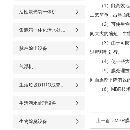
（1）能高效
活性炭光氧一体机
工艺简单，占地面
（2）可使生
集装箱一体化污水处理设备
间大大的缩短，生
（3）由于可
脉冲除尘设备
过程顺利进行。
（4）使一些
气浮机
〔5〕膜处理
间而逐渐下降有效
生活垃圾DTRO成套渗滤液处理设备
（6）MBR
生活污水处理设备
上一篇：
MBR
生物除臭设备