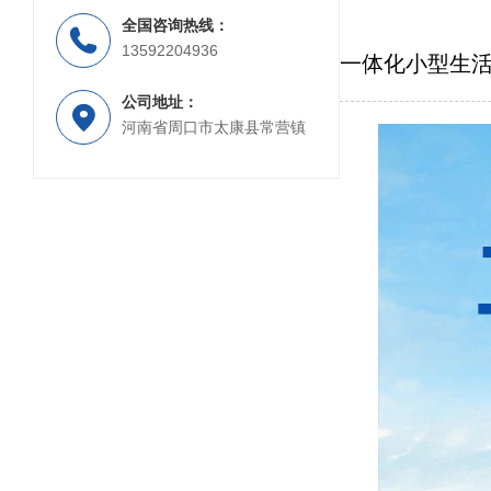
全国咨询热线：
处理设备
PP材质喷淋塔
脱硫塔
13592204936
一体化小型生
公司地址：
河南省周口市太康县常营镇