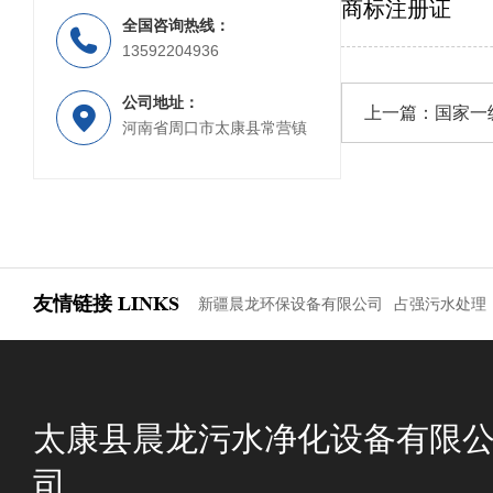
商标注册证
全国咨询热线：
PP材质工业废水处理设备
PP材质喷淋塔
13592204936
公司地址：
上一篇：
国家一
河南省周口市太康县常营镇
友情链接
LINKS
新疆晨龙环保设备有限公司
占强污水处理
太康县晨龙污水净化设备有限
司