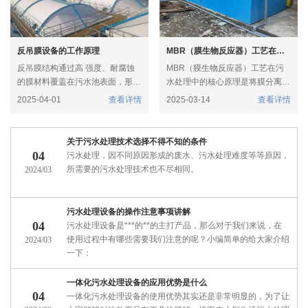
反吊膜设备的工作原理
MBR（膜生物反应器）工艺在污水处理中的核心原理是什么？
反吊膜结构通过高 强度、耐腐蚀
MBR（膜生物反应器）工艺在污
的膜材料覆盖在污水池表面，形成
水处理中的核心原理是将膜分离技
一个密封空间，有效隔离污水池中
术与生物处理技术相结合。
2025-04-01
查看详情
2025-03-14
查看详情
产生的废气，如恶臭气体和挥发性
膜分离：通过膜的物理筛分作用，
有机化合物（VOCs），防止其直
将生物处理后的混合液中的污泥、
接散发到大气中。同时，通过设置
微生物菌体等固体物质与处理后的
关于污水处理技术选择不得不知的条件
在膜结构上的出气口和通风管道，
水进行分离。
04
污水处理，因不同原因形成的废水、污水处理难度等等原因，
利用风机将废气抽送到废气净化装
生物处理：利用微生物的新陈代谢
所需要的污水处理技术也不尽相同。
2024/03
置中进行处理。
作用，将污水中的有机污染物、
氮、磷等营养物质进行分解和**。
污水处理设备的操作注意事项讲解
04
污水处理设备是***的**的主打产品，那么对于我们来说，在
使用过程中有哪些需要我们注意的呢？小编简单的给大家介绍
2024/03
一下：
一体化污水处理设备的应用优势是什么
04
一体化污水处理设备的使用优势其实还是非常明显的，为了让