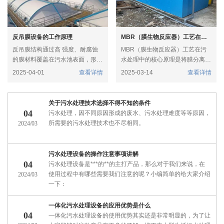
反吊膜设备的工作原理
MBR（膜生物反应器）工艺在污水处理中的核心原理是什么？
反吊膜结构通过高 强度、耐腐蚀
MBR（膜生物反应器）工艺在污
的膜材料覆盖在污水池表面，形成
水处理中的核心原理是将膜分离技
一个密封空间，有效隔离污水池中
术与生物处理技术相结合。
2025-04-01
查看详情
2025-03-14
查看详情
产生的废气，如恶臭气体和挥发性
膜分离：通过膜的物理筛分作用，
有机化合物（VOCs），防止其直
将生物处理后的混合液中的污泥、
接散发到大气中。同时，通过设置
微生物菌体等固体物质与处理后的
关于污水处理技术选择不得不知的条件
在膜结构上的出气口和通风管道，
水进行分离。
04
污水处理，因不同原因形成的废水、污水处理难度等等原因，
利用风机将废气抽送到废气净化装
生物处理：利用微生物的新陈代谢
所需要的污水处理技术也不尽相同。
2024/03
置中进行处理。
作用，将污水中的有机污染物、
氮、磷等营养物质进行分解和**。
污水处理设备的操作注意事项讲解
04
污水处理设备是***的**的主打产品，那么对于我们来说，在
使用过程中有哪些需要我们注意的呢？小编简单的给大家介绍
2024/03
一下：
一体化污水处理设备的应用优势是什么
04
一体化污水处理设备的使用优势其实还是非常明显的，为了让