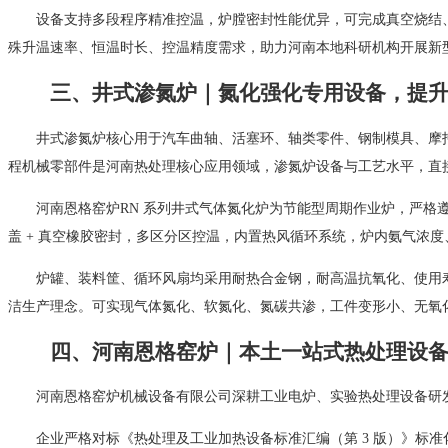
设备支持多段程序精准控温，炉膛密封性能优异，可完成真空烧结
殊升温速率、恒温时长、控温精度需求，助力河南本地科研机构开展新
三、井式渗氮炉｜氮化强化专用设备，提升汽
井式渗氮炉核心用于汽车曲轴、活塞环、轴类零件、钢制模具、摩
程机械零部件是河南热处理核心应用领域，渗氮炉设备与工艺水平，直
河南恩格窑炉RN 系列井式气体氮化炉为节能型周期作业炉，严格遵循 **
盖 + 真空橡胶密封，多区分区控温，内置热风循环系统，炉内氨气浓
炉罐、装料筐、循环风扇均采用耐热合金钢，耐高温抗氧化、使用寿命
洁生产理念。可实现气体氮化、软氮化、氮碳共渗，工件变形小、无氧
四、河南恩格窑炉｜本土一站式热处理设
河南恩格窑炉机械设备有限公司深耕工业电炉、实验热处理设备研
企业严格对标《热处理及工业加热设备标准汇编（第 3 版）》标