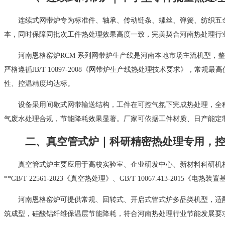
连续式网带炉专为标准件、轴承、传动链条、螺丝、弹簧、纺织五
本，同时保障同批次工件热处理效果高度一致，完美契合河南热处理行
河南恩格窑炉RCM 系列网带炉生产线是河南本地市场主流机型
严格遵循JB/T 10897‑2008《网带炉生产线热处理技术要求》，常
性、控温精度均达标。
设备采用间歇式网带输送结构，工件在可控气氛下完成热处理，全
气废水处理合规，节能降耗效果显著。厂家可依据工件材质、日产能定
二、真空管式炉｜科研精密热处理专用，
真空管式炉主要应用于高校实验室、企业研发中心、新材料科研机
**GB/T 22561‑2023《真空热处理》、GB/T 10067.413
河南恩格窑炉可提供常规、回转式、开启式管式炉多品类机型，适配
筑成型，硅酸铝纤维保温层节能降耗，符合河南热处理行业节能发展要