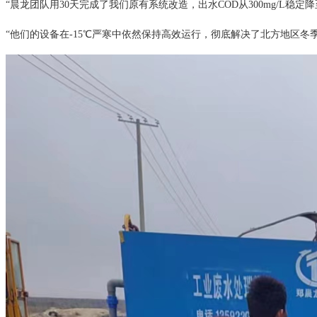
“晨龙团队用30天完成了我们原有系统改造，出水COD从300mg/L稳定
“他们的设备在-15℃严寒中依然保持高效运行，彻底解决了北方地区冬