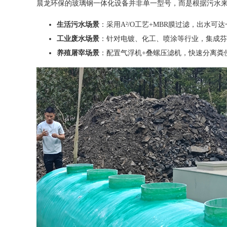
晨龙环保的玻璃钢一体化设备并非单一型号，而是根据污水
生活污水场景
：采用A²/O工艺+MBR膜过滤，出水
工业废水场景
：针对电镀、化工、喷涂等行业，集成芬
养殖屠宰场景
：配置气浮机+叠螺压滤机，快速分离粪